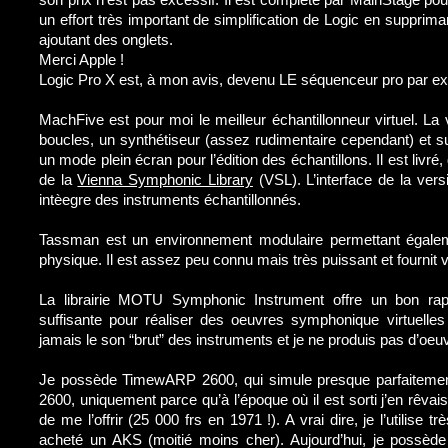
un effort très important de simplification de Logic en suppri
ajoutant des onglets.
Merci Apple !
Logic Pro X est, à mon avis, devenu LE séquenceur pro par ex
MachFive est pour moi le meilleur échantillonneur virtuel. La v
boucles, un synthétiseur (assez rudimentaire cependant) et sur
un mode plein écran pour l’édition des échantillons. Il est liv
de la
Vienna Symphonic Library
(VSL). L’interface de la vers
intèegre des instruments échantillonnés.
Tassman est un environnement modulaire permettant égaleme
physique. Il est assez peu connu mais très puissant et fournit 
La librairie MOTU Symphonic Instrument offre un bon rappo
suffisante pour réaliser des oeuvres symphonique virtuelles 
jamais le son “brut” des instruments et je ne produis pas d’oe
Je possède TimewARP 2600, qui simule presque parfaitemen
2600, uniquement parce qu’à l’époque où il est sorti j’en rêva
de me l’offrir (25 000 frs en 1971 !). A vrai dire, je l’utilise tr
acheté un AKS (moitié moins cher). Aujourd’hui, je possèd