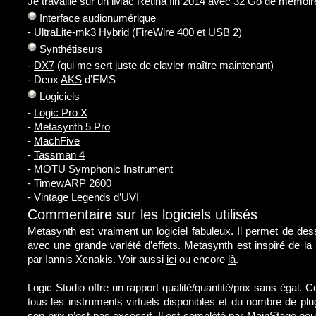
Je travaille sur un iMac Retina fin 2014 avec 32 Go de mémoir
Interface audionumérique
-
UltraLite-mk3 Hybrid
(FireWire 400 et USB 2)
Synthétiseurs
-
DX7
(qui me sert juste de clavier maître maintenant)
- Deux
AKS
d’EMS
Logiciels
-
Logic Pro X
-
Metasynth 5 Pro
-
MachFive
-
Tassman 4
-
MOTU Symphonic Instrument
-
TimewARP 2600
-
Vintage Legends
d’UVI
Commentaire sur les logiciels utilisés
Metasynth est vraiment un logiciel fabuleux. Il permet de dessi
avec une grande variété d’effets. Metasynth est inspiré de la
par Iannis Xenakis. Voir aussi
ici
ou encore
là
.
Logic Studio offre un rapport qualité/quantité/prix sans égal. 
tous les instruments virtuels disponibles et du nombre de plug-
son prix n’est pas excessif. Il est complété par MainStage pour l’